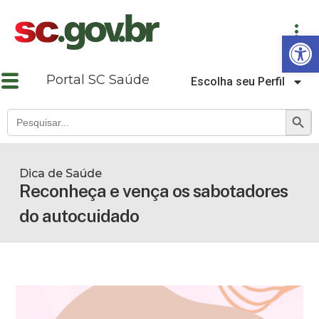
Abrir a barra de ferramentas
Portal SC Saúde
Escolha seu Perfil
SEARCH B
Search
for:
Dica de Saúde
Reconheça e vença os sabotadores
do autocuidado