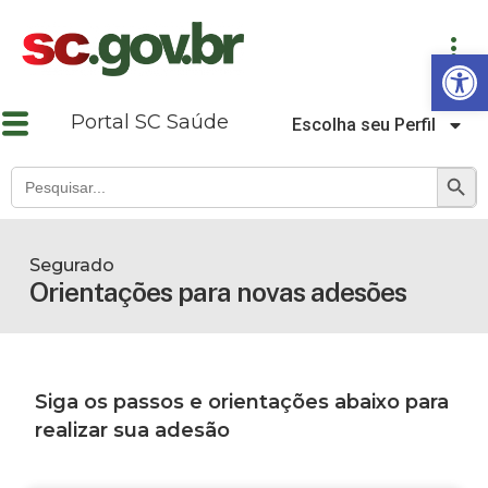
Abrir a barra de ferramentas
Portal SC Saúde
Escolha seu Perfil
SEARCH B
Search
for:
Segurado
Orientações para novas adesões
Siga os passos e orientações abaixo para
realizar sua adesão