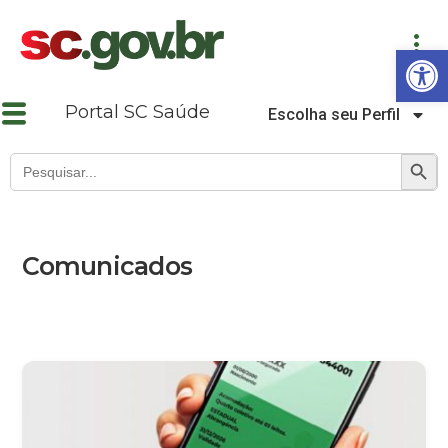
Abrir a barra de ferramentas
Portal SC Saúde
Escolha seu Perfil
SEARCH B
Search
for:
Comunicados