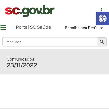
Abrir a barra de ferramentas
Portal SC Saúde
Escolha seu Perfil
SEARCH B
Search
for:
Comunicados
23/11/2022