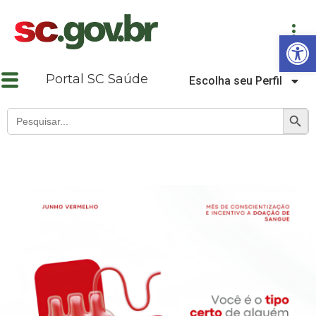
Abrir a barra de ferramentas
Portal SC Saúde
Escolha seu Perfil
SEARCH B
Search
for: