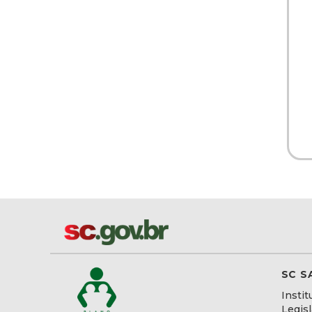
SC S
Instit
Legis