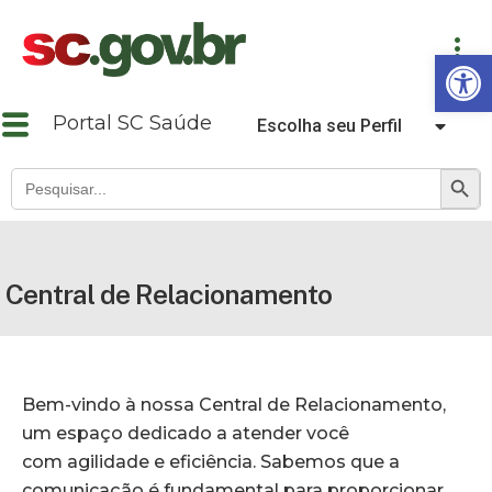
Abrir a barra de ferramentas
Portal SC Saúde
Escolha seu Perfil
SEARCH B
Search
for:
Central de Relacionamento
Bem-vindo à nossa Central de Relacionamento,
um espaço dedicado a atender você
com
agilidade e eficiência. Sabemos que a
comunicação é fundamental para proporcionar