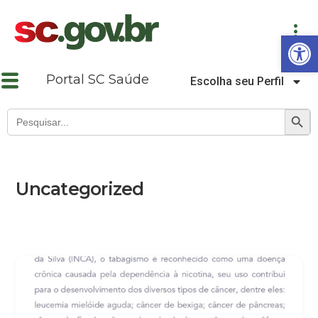
Abrir a barra de ferramentas
Portal SC Saúde
Escolha seu Perfil
SEARCH B
Search
for:
Uncategorized