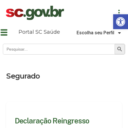
Abrir a barra de ferramentas
Portal SC Saúde
Escolha seu Perfil
SEARCH B
Search
for:
Segurado
Declaração Reingresso