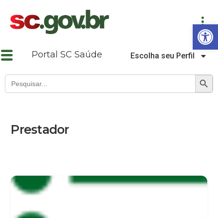
Abrir a barra de ferramentas
Portal SC Saúde
Escolha seu Perfil
SEARCH B
Search
for:
Prestador