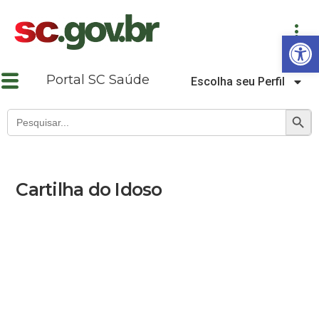
Abrir a barra de ferramentas
Portal SC Saúde
Escolha seu Perfil
SEARCH B
Search
for:
Cartilha do Idoso